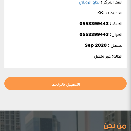
اسم المركز :
نجاح الرويلي
الحمادي
المدينة : سكاكا
الهاتف: 0553399443
الجوال:
0553399443
مسجل : Sep 2020
الحالة:
غير متصل
التسجيل بالبرنامج
من نحن