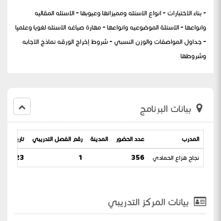
- بناء الاختبارات - انواع الاسئله ومميزاتها وعيوبها - الاسئله المقاليه
وانواعها - الاسئلة الموضوعيه وانواعها - مهارة صياغه الاسئله لغوياً وعلميًا
- جداول المواصفات والوزن النسبي - شروط إخراج الورقه نماذج الاجابه
وشروطها
بيانات البرنامج
صياغة اسئلة الاختبارات الفصليه) نجاح
المدرب
عدد الحضور
المدينة
رقم الفصل التدريبي
تاريخ البرن
نجاح هزاع الحمادي
356
1
23 / 15-04-1445
بيانات المركز التدريبي