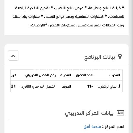
* قراءة النتائج وتحليلها. * عرض نتائج الاختبار. * تقديم التغذية الراجعة
للمعلمات. * المهارات الأساسية ودعم نواتج التعلم. * مهارات بناء أسئلة
وفق المجالات المعرفية تقيس مستويات التفكير. *التوصيات.
بيانات البرنامج
نواتج التعلم وتقليل الفاقد التعليمي
المدرب
عدد الحضور
المدينة
رقم الفصل التدريبي
تاريخ البرنا
أ. نجاح الركيان.
-11
الجوف
الفصل الدراسي الثاني.
021 / 11-07-1442
بيانات المركز التدريبي
اسم المركز :
منصة أفق