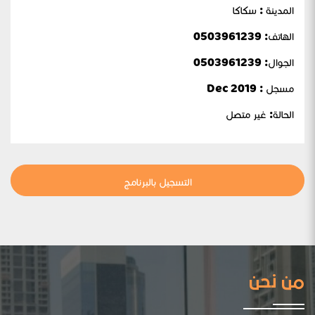
المدينة : سكاكا
الهاتف: 0503961239
الجوال:
0503961239
مسجل : Dec 2019
الحالة:
غير متصل
التسجيل بالبرنامج
من نحن