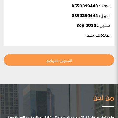
الهاتف: 0553399443
الحمادي
الجوال:
0553399443
مسجل : Sep 2020
الحالة:
غير متصل
التسجيل بالبرنامج
من نحن
منصه افق: منصة أفق للتدريب مبادرة من الأستاذة جميلة متعب العيادة وصف