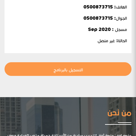
الهاتف: 0500873715
الجوال:
0500873715
مسجل : Sep 2020
الحالة:
غير متصل
التسجيل بالبرنامج
من نحن
منصه افق: منصة أفق للتدريب مبادرة من الأستاذة جميلة متعب العيادة وصف