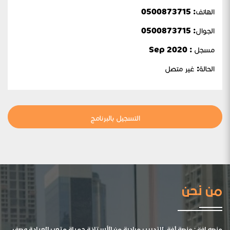
الهاتف: 0500873715
الجوال:
0500873715
مسجل : Sep 2020
الحالة:
غير متصل
التسجيل بالبرنامج
من نحن
منصه افق: منصة أفق للتدريب مبادرة من الأستاذة جميلة متعب العيادة وصف