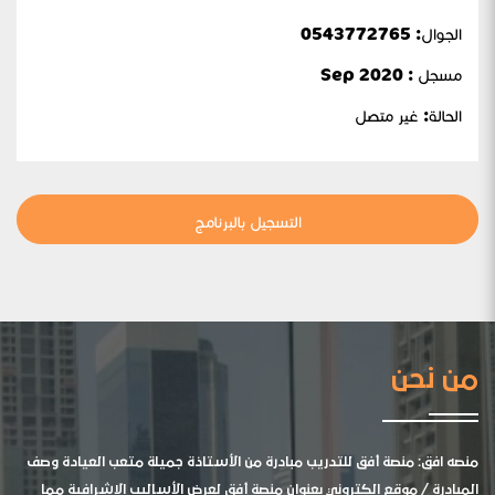
الجوال:
0543772765
مسجل : Sep 2020
الحالة:
غير متصل
التسجيل بالبرنامج
من نحن
منصه افق: منصة أفق للتدريب مبادرة من الأستاذة جميلة متعب العيادة وصف
المبادرة / موقع الكتروني بعنوان منصة أفق لعرض الأساليب الإشرافية مما