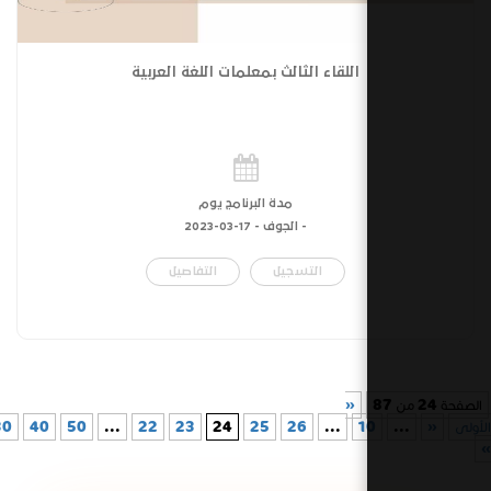
اللقاء الثالث بمعلمات اللغة العربية
مدة البرنامج يوم
- الجوف -
17-03-2023
التسجيل
التفاصيل
«
1
...
26
25
24
23
22
...
50
40
30
...
»
الأخيرة