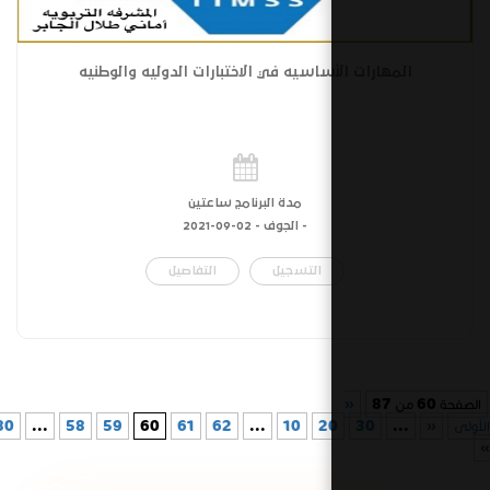
ساسيه في الاختبارات الدوليه والوطنيه
مدة البرنامج ساعتين
- الجوف -
02-09-2021
التسجيل
التفاصيل
2
10
...
62
61
60
59
58
...
80
70
...
»
الأخيرة