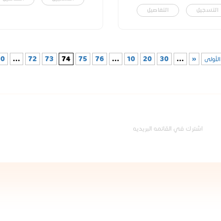
التسجيل
التفاصيل
الأولى
«
...
30
20
10
...
76
75
74
73
72
...
80