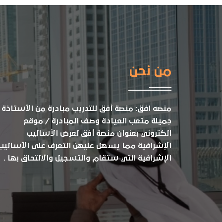
من نحن
منصه افق: منصة أفق للتدريب مبادرة من الأستاذة
جميلة متعب العيادة وصف المبادرة / موقع
الكتروني بعنوان منصة أفق لعرض الأساليب
الإشرافية مما يسهل عليهن التعرف على الأساليب
الإشرافية التي ستقام والتسجيل والالتحاق بها .