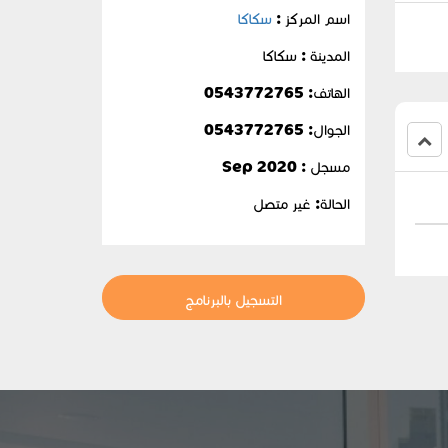
اسم المركز :
سكاكا
المدينة : سكاكا
الهاتف: 0543772765
الجوال:
0543772765
مسجل : Sep 2020
الحالة:
غير متصل
التسجيل بالبرنامج