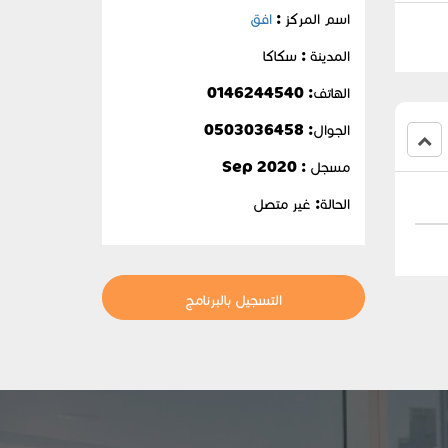
اسم المركز :
افق
المدينة : سكاكا
الهاتف: 0146244540
الجوال:
0503036458
مسجل : Sep 2020
الحالة:
غير متصل
التسجيل بالبرنامج