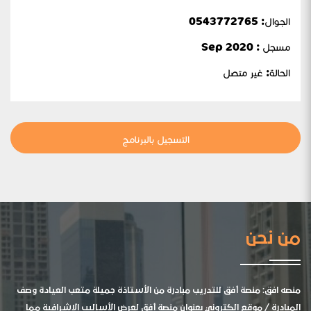
الجوال:
0543772765
مسجل : Sep 2020
الحالة:
غير متصل
التسجيل بالبرنامج
من نحن
منصه افق: منصة أفق للتدريب مبادرة من الأستاذة جميلة متعب العيادة وصف
المبادرة / موقع الكتروني بعنوان منصة أفق لعرض الأساليب الإشرافية مما