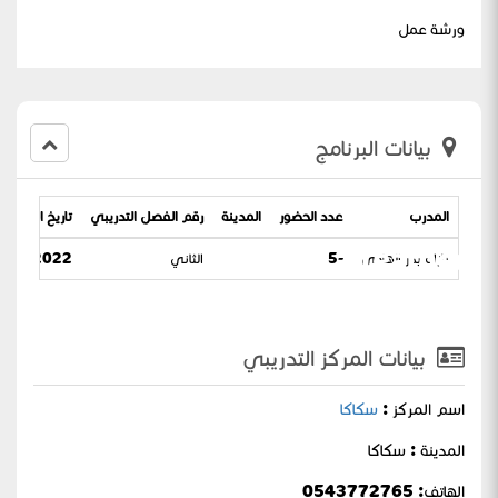
ورشة عمل
بيانات البرنامج
المدرب
عدد الحضور
المدينة
رقم الفصل التدريبي
تاريخ البرنامج
learners
نازك بدر الهادي
-5
الثاني
2-2022 / 12-07-1443
بيانات المركز التدريبي
اسم المركز :
سكاكا
المدينة : سكاكا
الهاتف: 0543772765