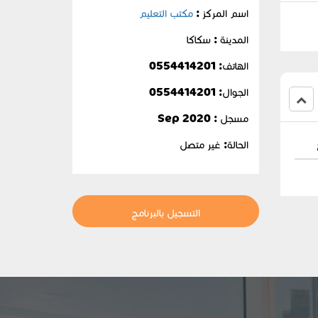
اسم المركز :
مكتب التعليم
المدينة : سكاكا
الهاتف: 0554414201
الجوال:
0554414201
مسجل : Sep 2020
الحالة:
غير متصل
التسجيل بالبرنامج