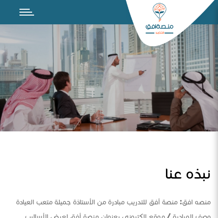
نبذه عنا
منصه افق: منصة أفق للتدريب مبادرة من الأستاذة جميلة متعب العيادة
وصف المبادرة / موقع الكتروني بعنوان منصة أفق لعرض الأساليب