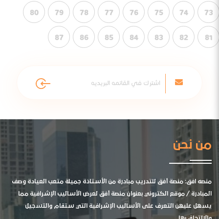
80
79
78
77
76
75
74
73
87
86
85
84
83
82
81
من نحن
منصه افق: منصة أفق للتدريب مبادرة من الأستاذة جميلة متعب العيادة وصف
المبادرة / موقع الكتروني بعنوان منصة أفق لعرض الأساليب الإشرافية مما
يسهل عليهن التعرف على الأساليب الإشرافية التي ستقام والتسجيل
والالتحاق بها .