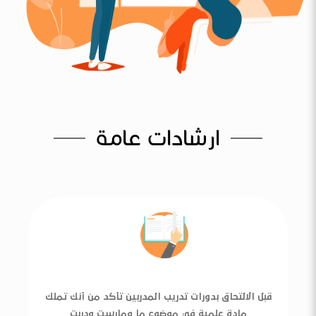
ارشادات عامة
قبل الالتحاق بدورات تدريب المدربين تأكد من أنك تملك
مادة علمية في موضوع ما ومارست ودربت