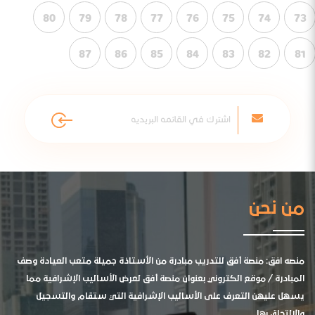
80
79
78
77
76
75
74
73
87
86
85
84
83
82
81
من نحن
منصه افق: منصة أفق للتدريب مبادرة من الأستاذة جميلة متعب العيادة وصف
المبادرة / موقع الكتروني بعنوان منصة أفق لعرض الأساليب الإشرافية مما
يسهل عليهن التعرف على الأساليب الإشرافية التي ستقام والتسجيل
والالتحاق بها .