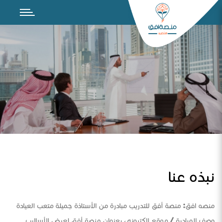
نبذه عنا
منصه افق: منصة أفق للتدريب مبادرة من الأستاذة جميلة متعب العيادة
وصف المبادرة / موقع الكتروني بعنوان منصة أفق لعرض الأساليب