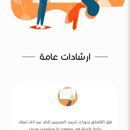
ارشادات عامة
قبل الالتحاق بدورات تدريب المدربين تأكد من أنك تملك
مادة علمية في موضوع ما ومارست ودربت