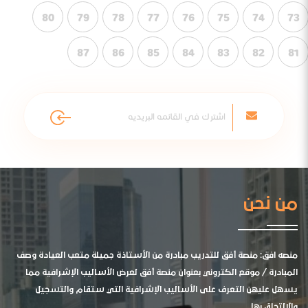
80
79
78
77
76
75
74
73
87
86
85
84
83
82
81
من نحن
منصه افق: منصة أفق للتدريب مبادرة من الأستاذة جميلة متعب العيادة وصف
المبادرة / موقع الكتروني بعنوان منصة أفق لعرض الأساليب الإشرافية مما
يسهل عليهن التعرف على الأساليب الإشرافية التي ستقام والتسجيل
والالتحاق بها .