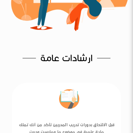
ارشادات عامة
قبل الالتحاق بدورات تدريب المدربين تأكد من أنك تملك
مادة علمية في موضوع ما ومارست ودربت