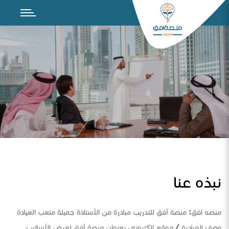
نبذه عنا
منصه افق: منصة أفق للتدريب مبادرة من الأستاذة جميلة متعب العيادة
وصف المبادرة / موقع الكتروني بعنوان منصة أفق لعرض الأساليب