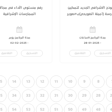
وذج الاشرافي الجديد لتمكين
رفع مستوى الأداء في مجالا
سة (أمينة الضويحي)ب٢صوير
الممارسات الإشرافية
مدة البرنامج 5ساعات
مدة البرنامج يوم
02-02-2025
-
28-01-2025
-
التسجيل
التفاصيل
التسجيل
التفاصيل
15
14
13
12
11
10
9
8
35
34
33
32
31
30
29
28
55
54
53
52
51
50
49
48