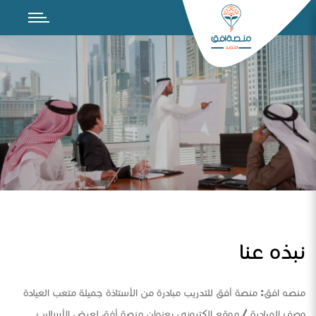
نبذه عنا
منصه افق: منصة أفق للتدريب مبادرة من الأستاذة جميلة متعب العيادة
وصف المبادرة / موقع الكتروني بعنوان منصة أفق لعرض الأساليب