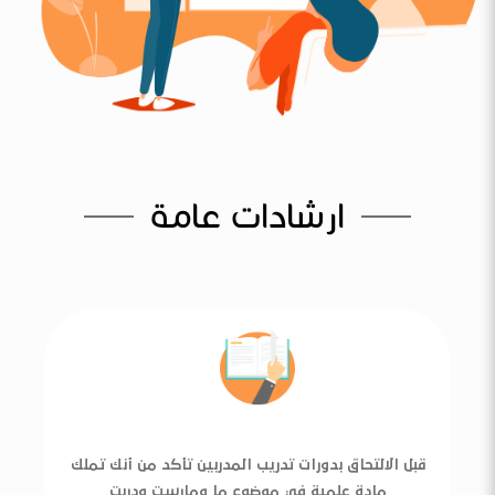
ارشادات عامة
قبل الالتحاق بدورات تدريب المدربين تأكد من أنك تملك
مادة علمية في موضوع ما ومارست ودربت