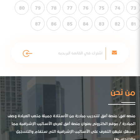
80
79
78
77
76
75
74
73
87
86
85
84
83
82
81
من نحن
منصه افق: منصة أفق للتدريب مبادرة من الأستاذة جميلة متعب العيادة وصف
المبادرة / موقع الكتروني بعنوان منصة أفق لعرض الأساليب الإشرافية مما
يسهل عليهن التعرف على الأساليب الإشرافية التي ستقام والتسجيل
والالتحاق بها .