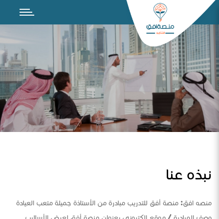
نبذه عنا
منصه افق: منصة أفق للتدريب مبادرة من الأستاذة جميلة متعب العيادة
وصف المبادرة / موقع الكتروني بعنوان منصة أفق لعرض الأساليب