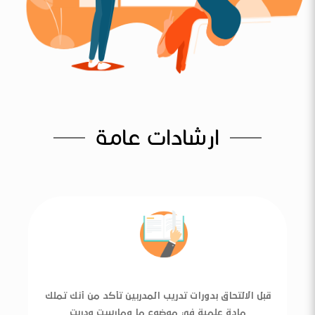
ارشادات عامة
قبل الالتحاق بدورات تدريب المدربين تأكد من أنك تملك
مادة علمية في موضوع ما ومارست ودربت