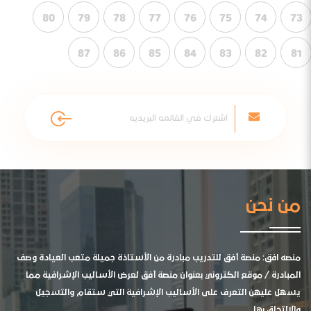
80
79
78
77
76
75
74
73
87
86
85
84
83
82
81
من نحن
منصه افق: منصة أفق للتدريب مبادرة من الأستاذة جميلة متعب العيادة وصف
المبادرة / موقع الكتروني بعنوان منصة أفق لعرض الأساليب الإشرافية مما
يسهل عليهن التعرف على الأساليب الإشرافية التي ستقام والتسجيل
والالتحاق بها .