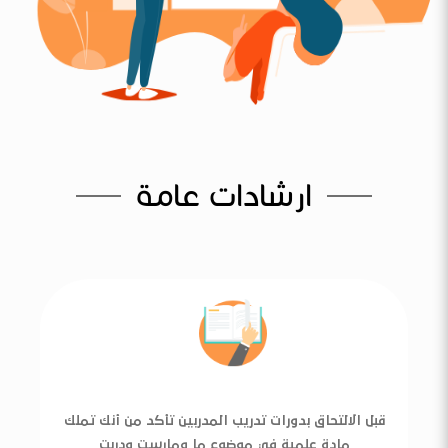
ارشادات عامة
قبل الالتحاق بدورات تدريب المدربين تأكد من أنك تملك
مادة علمية في موضوع ما ومارست ودربت