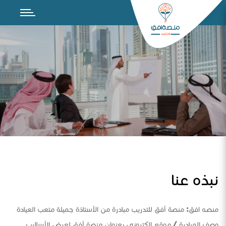
نبذه عنا
منصه افق: منصة أفق للتدريب مبادرة من الأستاذة جميلة متعب العيادة
وصف المبادرة / موقع الكتروني بعنوان منصة أفق لعرض الأساليب