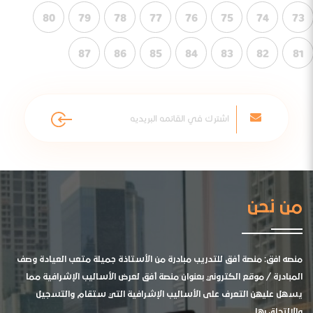
80
79
78
77
76
75
74
73
87
86
85
84
83
82
81
من نحن
منصه افق: منصة أفق للتدريب مبادرة من الأستاذة جميلة متعب العيادة وصف
المبادرة / موقع الكتروني بعنوان منصة أفق لعرض الأساليب الإشرافية مما
يسهل عليهن التعرف على الأساليب الإشرافية التي ستقام والتسجيل
والالتحاق بها .