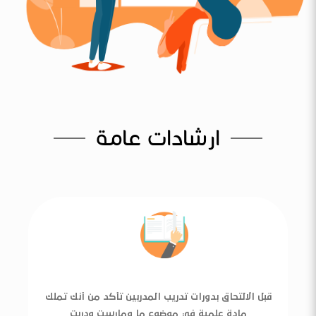
ارشادات عامة
قبل الالتحاق بدورات تدريب المدربين تأكد من أنك تملك
مادة علمية في موضوع ما ومارست ودربت