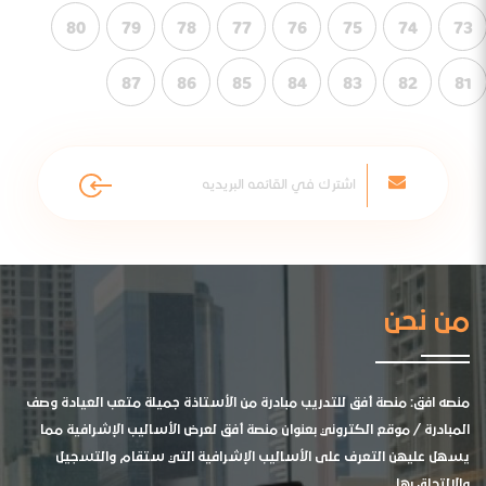
80
79
78
77
76
75
74
73
87
86
85
84
83
82
81
من نحن
منصه افق: منصة أفق للتدريب مبادرة من الأستاذة جميلة متعب العيادة وصف
المبادرة / موقع الكتروني بعنوان منصة أفق لعرض الأساليب الإشرافية مما
يسهل عليهن التعرف على الأساليب الإشرافية التي ستقام والتسجيل
والالتحاق بها .