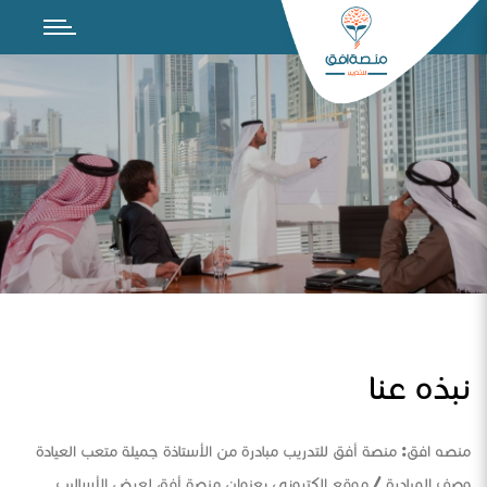
نبذه عنا
منصه افق: منصة أفق للتدريب مبادرة من الأستاذة جميلة متعب العيادة
وصف المبادرة / موقع الكتروني بعنوان منصة أفق لعرض الأساليب