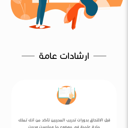
ارشادات عامة
قبل الالتحاق بدورات تدريب المدربين تأكد من أنك تملك
مادة علمية في موضوع ما ومارست ودربت