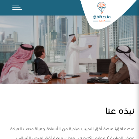
نبذه عنا
منصه افق: منصة أفق للتدريب مبادرة من الأستاذة جميلة متعب العيادة
وصف المبادرة / موقع الكتروني بعنوان منصة أفق لعرض الأساليب