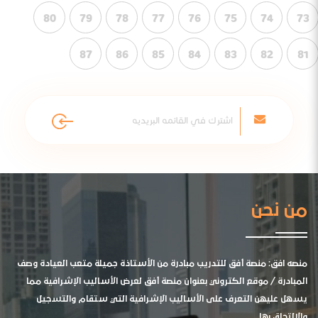
80
79
78
77
76
75
74
73
87
86
85
84
83
82
81
من نحن
منصه افق: منصة أفق للتدريب مبادرة من الأستاذة جميلة متعب العيادة وصف
المبادرة / موقع الكتروني بعنوان منصة أفق لعرض الأساليب الإشرافية مما
يسهل عليهن التعرف على الأساليب الإشرافية التي ستقام والتسجيل
والالتحاق بها .