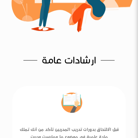
ارشادات عامة
قبل الالتحاق بدورات تدريب المدربين تأكد من أنك تملك
مادة علمية في موضوع ما ومارست ودربت