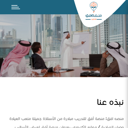
نبذه عنا
منصه افق: منصة أفق للتدريب مبادرة من الأستاذة جميلة متعب العيادة
وصف المبادرة / موقع الكتروني بعنوان منصة أفق لعرض الأساليب