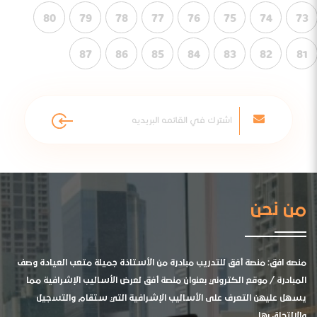
80
79
78
77
76
75
74
73
87
86
85
84
83
82
81
من نحن
منصه افق: منصة أفق للتدريب مبادرة من الأستاذة جميلة متعب العيادة وصف
المبادرة / موقع الكتروني بعنوان منصة أفق لعرض الأساليب الإشرافية مما
يسهل عليهن التعرف على الأساليب الإشرافية التي ستقام والتسجيل
والالتحاق بها .