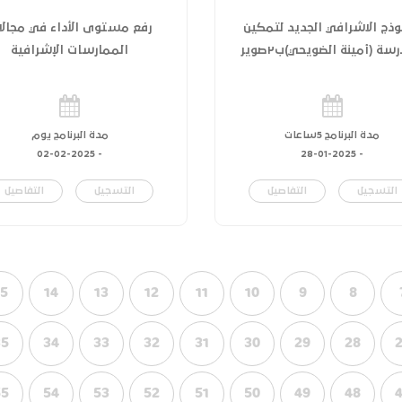
وذج الاشرافي الجديد لتمكين
رفع مستوى الأداء في مجالا
سة (أمينة الضويحي)ب٢صوير
الممارسات الإشرافية
مدة البرنامج 5ساعات
مدة البرنامج يوم
02-02-2025
-
28-01-2025
-
التسجيل
التفاصيل
التسجيل
التفاصيل
15
14
13
12
11
10
9
8
35
34
33
32
31
30
29
28
55
54
53
52
51
50
49
48