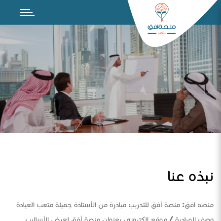
نبذه عنا
منصه افق: منصة أفق للتدريب مبادرة من الأستاذة جميلة متعب العيادة
وصف المبادرة / موقع الكتروني بعنوان منصة أفق لعرض الأساليب