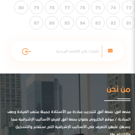
80
79
78
77
76
75
74
73
87
86
85
84
83
82
81
من نحن
منصه افق: منصة أفق للتدريب مبادرة من الأستاذة جميلة متعب العيادة وصف
المبادرة / موقع الكتروني بعنوان منصة أفق لعرض الأساليب الإشرافية مما
يسهل عليهن التعرف على الأساليب الإشرافية التي ستقام والتسجيل
والالتحاق بها .