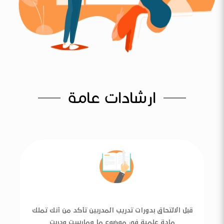
ارشادات عامة
قبل الالتحاق بدورات تدريب المدربين تأكد من أنك تملك
مادة علمية في موضوع ما ومارست ودربت