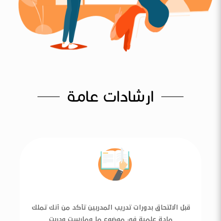
ارشادات عامة
قبل الالتحاق بدورات تدريب المدربين تأكد من أنك تملك
مادة علمية في موضوع ما ومارست ودربت