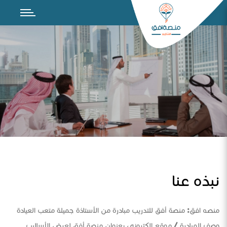
نبذه عنا
منصه افق: منصة أفق للتدريب مبادرة من الأستاذة جميلة متعب العيادة
وصف المبادرة / موقع الكتروني بعنوان منصة أفق لعرض الأساليب