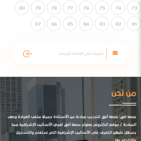
80
79
78
77
76
75
74
73
87
86
85
84
83
82
81
من نحن
منصه افق: منصة أفق للتدريب مبادرة من الأستاذة جميلة متعب العيادة وصف
المبادرة / موقع الكتروني بعنوان منصة أفق لعرض الأساليب الإشرافية مما
يسهل عليهن التعرف على الأساليب الإشرافية التي ستقام والتسجيل
والالتحاق بها .