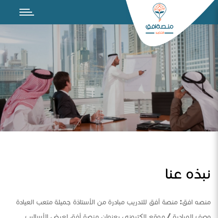
نبذه عنا
منصه افق: منصة أفق للتدريب مبادرة من الأستاذة جميلة متعب العيادة
وصف المبادرة / موقع الكتروني بعنوان منصة أفق لعرض الأساليب