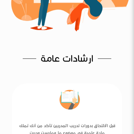
ارشادات عامة
قبل الالتحاق بدورات تدريب المدربين تأكد من أنك تملك
مادة علمية في موضوع ما ومارست ودربت