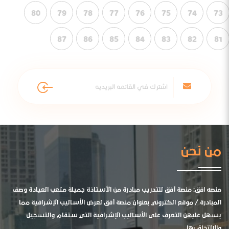
80
79
78
77
76
75
74
73
87
86
85
84
83
82
81
من نحن
منصه افق: منصة أفق للتدريب مبادرة من الأستاذة جميلة متعب العيادة وصف
المبادرة / موقع الكتروني بعنوان منصة أفق لعرض الأساليب الإشرافية مما
يسهل عليهن التعرف على الأساليب الإشرافية التي ستقام والتسجيل
والالتحاق بها .