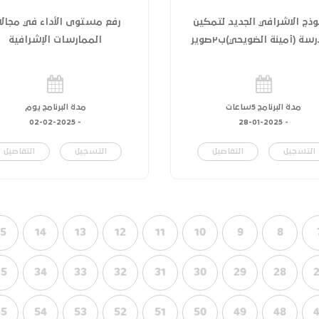
وذج الاشرافي الجديد لتمكين
رفع مستوى الأداء في مجالا
سة (أمينة الضويحي)ب٢صوير
الممارسات الإشرافية
مدة البرنامج 5ساعات
مدة البرنامج يوم
02-02-2025
-
28-01-2025
-
التسجيل
التفاصيل
التسجيل
التفاصيل
15
14
13
12
11
10
9
8
35
34
33
32
31
30
29
28
55
54
53
52
51
50
49
48