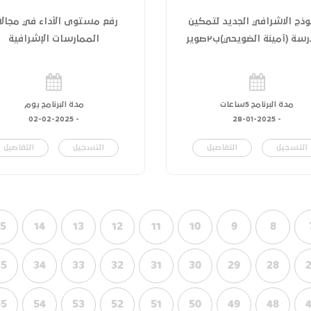
وذج الاشرافي الجديد لتمكين
رفع مستوى الأداء في مجالا
سة (أمينة الضويحي)ب٢صوير
الممارسات الإشرافية
مدة البرنامج 5ساعات
مدة البرنامج يوم
02-02-2025
-
28-01-2025
-
التسجيل
التفاصيل
التسجيل
التفاصيل
15
14
13
12
11
10
9
8
35
34
33
32
31
30
29
28
55
54
53
52
51
50
49
48