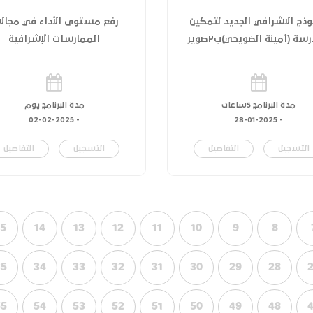
وذج الاشرافي الجديد لتمكين
رفع مستوى الأداء في مجالا
سة (أمينة الضويحي)ب٢صوير
الممارسات الإشرافية
مدة البرنامج 5ساعات
مدة البرنامج يوم
02-02-2025
-
28-01-2025
-
التسجيل
التفاصيل
التسجيل
التفاصيل
15
14
13
12
11
10
9
8
35
34
33
32
31
30
29
28
55
54
53
52
51
50
49
48