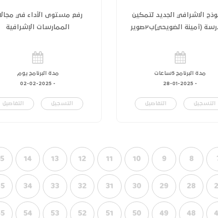
وذج الاشرافي الجديد لتمكين
رفع مستوى الأداء في مجالا
سة (أمينة الضويحي)ب٢صوير
الممارسات الإشرافية
مدة البرنامج 5ساعات
مدة البرنامج يوم
02-02-2025
-
28-01-2025
-
التسجيل
التفاصيل
التسجيل
التفاصيل
15
14
13
12
11
10
9
8
35
34
33
32
31
30
29
28
55
54
53
52
51
50
49
48