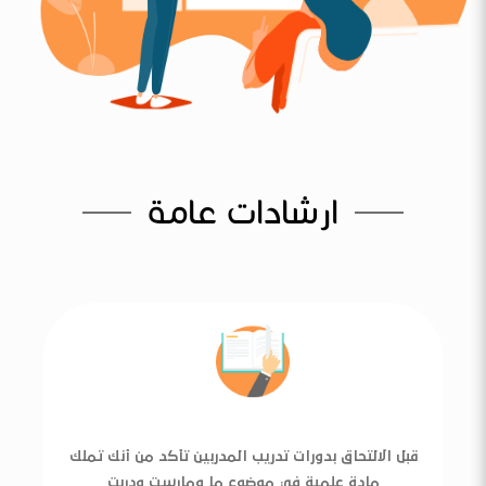
ارشادات عامة
قبل الالتحاق بدورات تدريب المدربين تأكد من أنك تملك
مادة علمية في موضوع ما ومارست ودربت