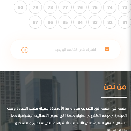
80
79
78
77
76
75
74
73
87
86
85
84
83
82
81
من نحن
منصه افق: منصة أفق للتدريب مبادرة من الأستاذة جميلة متعب العيادة وصف
المبادرة / موقع الكتروني بعنوان منصة أفق لعرض الأساليب الإشرافية مما
يسهل عليهن التعرف على الأساليب الإشرافية التي ستقام والتسجيل
والالتحاق بها .