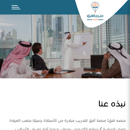
نبذه عنا
منصه افق: منصة أفق للتدريب مبادرة من الأستاذة جميلة متعب العيادة
وصف المبادرة / موقع الكتروني بعنوان منصة أفق لعرض الأساليب