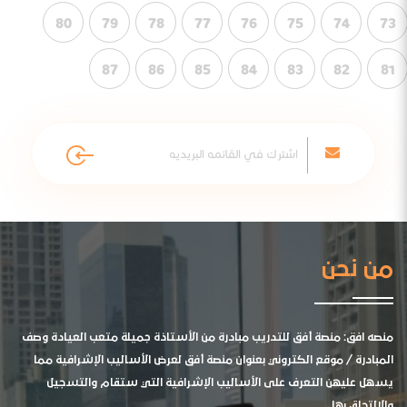
80
79
78
77
76
75
74
73
87
86
85
84
83
82
81
من نحن
منصه افق: منصة أفق للتدريب مبادرة من الأستاذة جميلة متعب العيادة وصف
المبادرة / موقع الكتروني بعنوان منصة أفق لعرض الأساليب الإشرافية مما
يسهل عليهن التعرف على الأساليب الإشرافية التي ستقام والتسجيل
والالتحاق بها .