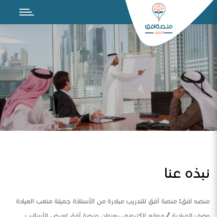
نبذه عنا
منصه افق: منصة أفق للتدريب مبادرة من الأستاذة جميلة متعب العيادة
وصف المبادرة / موقع الكتروني بعنوان منصة أفق لعرض الأساليب