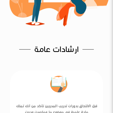
ارشادات عامة
قبل الالتحاق بدورات تدريب المدربين تأكد من أنك تملك
مادة علمية في موضوع ما ومارست ودربت