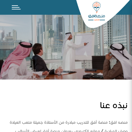
نبذه عنا
منصه افق: منصة أفق للتدريب مبادرة من الأستاذة جميلة متعب العيادة
وصف المبادرة / موقع الكتروني بعنوان منصة أفق لعرض الأساليب