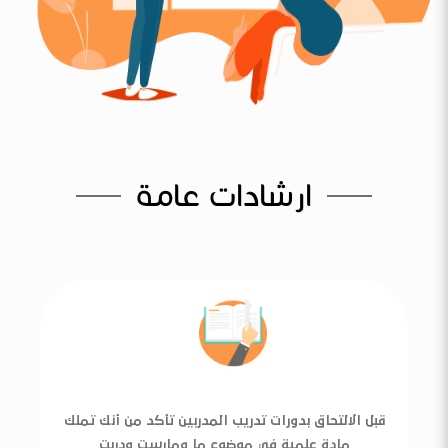
ارشادات عامة
قبل الالتحاق بدورات تدريب المدربين تأكد من أنك تملك
مادة علمية في موضوع ما ومارست ودربت