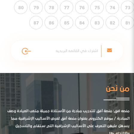
80
79
78
77
76
75
74
73
87
86
85
84
83
82
81
من نحن
منصه افق: منصة أفق للتدريب مبادرة من الأستاذة جميلة متعب العيادة وصف
المبادرة / موقع الكتروني بعنوان منصة أفق لعرض الأساليب الإشرافية مما
يسهل عليهن التعرف على الأساليب الإشرافية التي ستقام والتسجيل
والالتحاق بها .