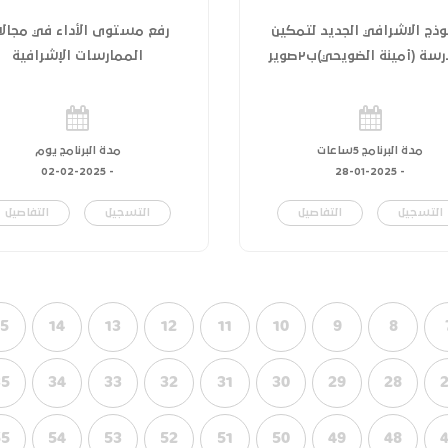
وذج الاشرافي الجديد لتمكين
رفع مستوى الأداء في مجالا
سة (أمينة الضويحي)ب٢صوير
الممارسات الإشرافية
مدة البرنامج 5ساعات
مدة البرنامج يوم
02-02-2025
-
28-01-2025
-
التسجيل
التفاصيل
التسجيل
التفاصيل
15
14
13
12
11
10
9
8
35
34
33
32
31
30
29
28
55
54
53
52
51
50
49
48