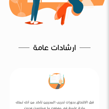
ارشادات عامة
قبل الالتحاق بدورات تدريب المدربين تأكد من أنك تملك
مادة علمية في موضوع ما ومارست ودربت