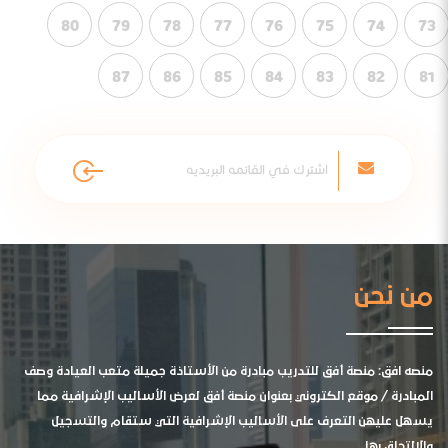
80
79
78
77
76
75
74
73
87
86
85
84
83
82
81
من نحن
منصه افق: منصة أفق للتدريب مبادرة من الأستاذة جميلة متعب العيادة وصف
المبادرة / موقع الكتروني بعنوان منصة أفق لعرض الأساليب الإشرافية مما
يسهل عليهن التعرف على الأساليب الإشرافية التي ستقام والتسجيل
والالتحاق بها .