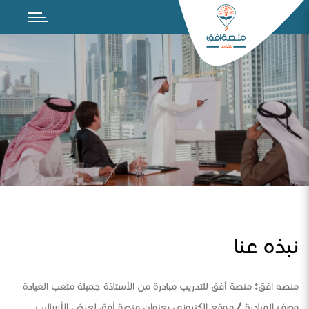
نبذه عنا
منصه افق: منصة أفق للتدريب مبادرة من الأستاذة جميلة متعب العيادة
وصف المبادرة / موقع الكتروني بعنوان منصة أفق لعرض الأساليب