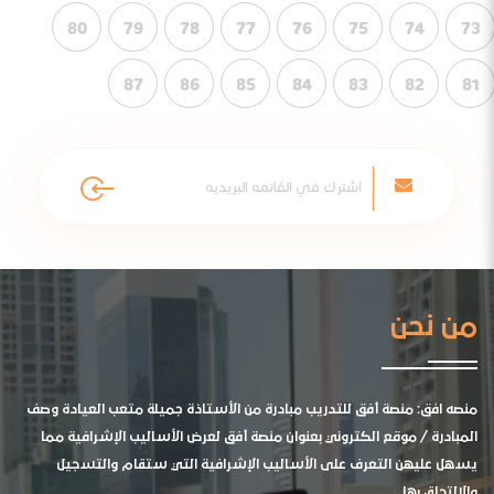
80
79
78
77
76
75
74
73
87
86
85
84
83
82
81
من نحن
منصه افق: منصة أفق للتدريب مبادرة من الأستاذة جميلة متعب العيادة وصف
المبادرة / موقع الكتروني بعنوان منصة أفق لعرض الأساليب الإشرافية مما
يسهل عليهن التعرف على الأساليب الإشرافية التي ستقام والتسجيل
والالتحاق بها .