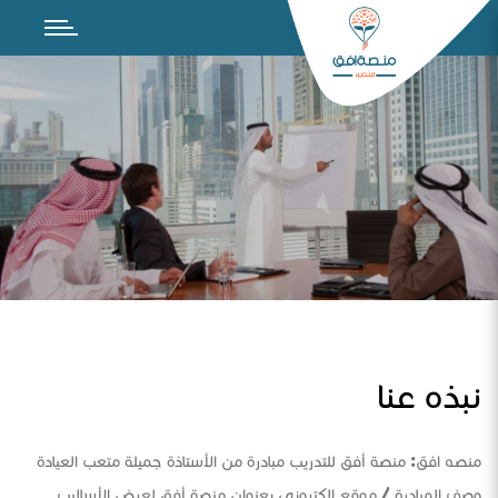
نبذه عنا
منصه افق: منصة أفق للتدريب مبادرة من الأستاذة جميلة متعب العيادة
وصف المبادرة / موقع الكتروني بعنوان منصة أفق لعرض الأساليب