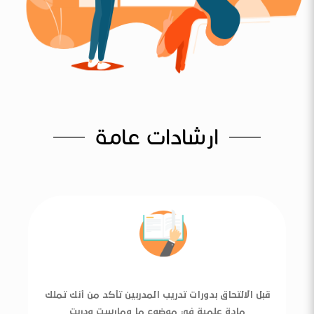
ارشادات عامة
قبل الالتحاق بدورات تدريب المدربين تأكد من أنك تملك
مادة علمية في موضوع ما ومارست ودربت