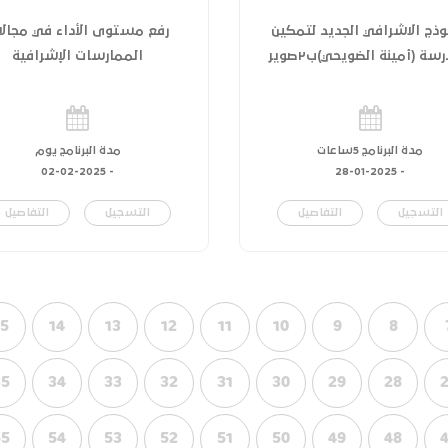
وذج الاشرافي الجديد لتمكين
رفع مستوى الأداء في مجالا
سة (أمينة الضويحي)ب٢صوير
الممارسات الإشرافية
مدة البرنامج 5ساعات
مدة البرنامج يوم
02-02-2025
-
28-01-2025
-
التسجيل
التفاصيل
التسجيل
التفاصيل
15
14
13
12
11
10
9
8
35
34
33
32
31
30
29
28
55
54
53
52
51
50
49
48