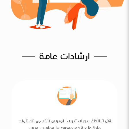
ارشادات عامة
قبل الالتحاق بدورات تدريب المدربين تأكد من أنك تملك
مادة علمية في موضوع ما ومارست ودربت