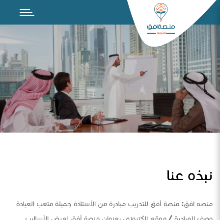
نبذه عنا
منصه افق: منصة أفق للتدريب مبادرة من الأستاذة جميلة متعب العيادة
وصف المبادرة / موقع الكتروني بعنوان منصة أفق لعرض الأساليب