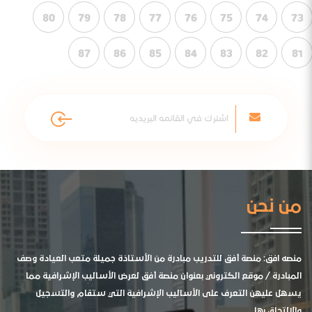
80
79
78
77
76
75
74
73
87
86
85
84
83
82
81
من نحن
منصه افق: منصة أفق للتدريب مبادرة من الأستاذة جميلة متعب العيادة وصف
المبادرة / موقع الكتروني بعنوان منصة أفق لعرض الأساليب الإشرافية مما
يسهل عليهن التعرف على الأساليب الإشرافية التي ستقام والتسجيل
والالتحاق بها .