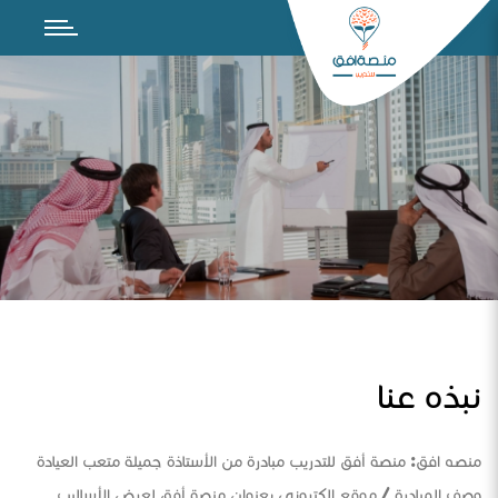
نبذه عنا
منصه افق: منصة أفق للتدريب مبادرة من الأستاذة جميلة متعب العيادة
وصف المبادرة / موقع الكتروني بعنوان منصة أفق لعرض الأساليب