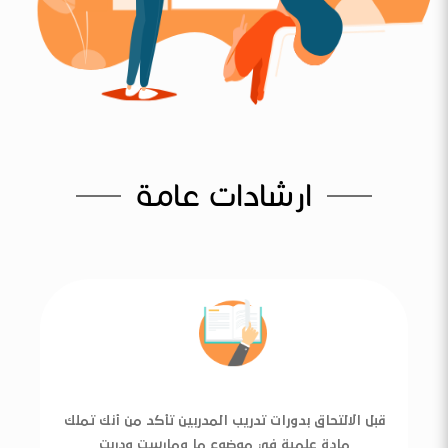
ارشادات عامة
قبل الالتحاق بدورات تدريب المدربين تأكد من أنك تملك
مادة علمية في موضوع ما ومارست ودربت