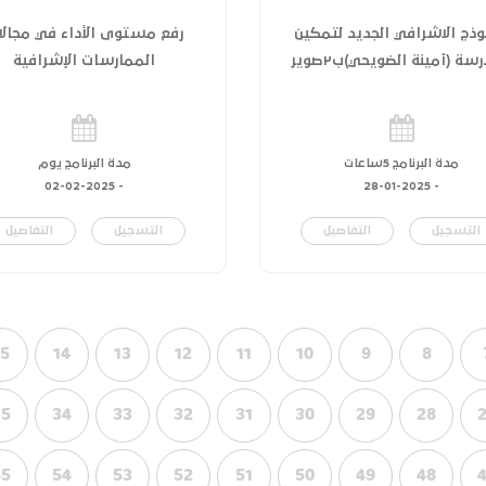
وذج الاشرافي الجديد لتمكين
رفع مستوى الأداء في مجالا
سة (أمينة الضويحي)ب٢صوير
الممارسات الإشرافية
مدة البرنامج 5ساعات
مدة البرنامج يوم
02-02-2025
-
28-01-2025
-
التسجيل
التفاصيل
التسجيل
التفاصيل
15
14
13
12
11
10
9
8
35
34
33
32
31
30
29
28
55
54
53
52
51
50
49
48