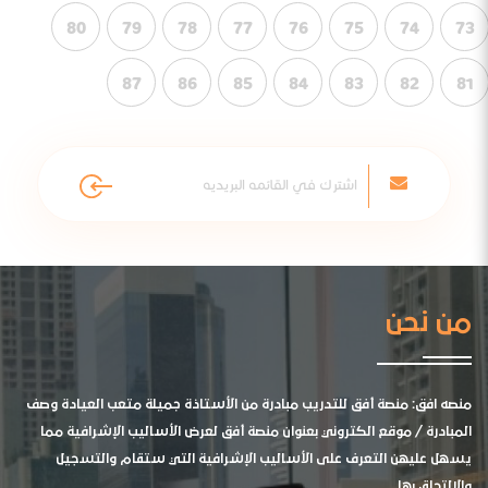
80
79
78
77
76
75
74
73
87
86
85
84
83
82
81
من نحن
منصه افق: منصة أفق للتدريب مبادرة من الأستاذة جميلة متعب العيادة وصف
المبادرة / موقع الكتروني بعنوان منصة أفق لعرض الأساليب الإشرافية مما
يسهل عليهن التعرف على الأساليب الإشرافية التي ستقام والتسجيل
والالتحاق بها .