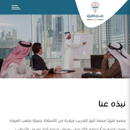
نبذه عنا
منصه افق: منصة أفق للتدريب مبادرة من الأستاذة جميلة متعب العيادة
وصف المبادرة / موقع الكتروني بعنوان منصة أفق لعرض الأساليب