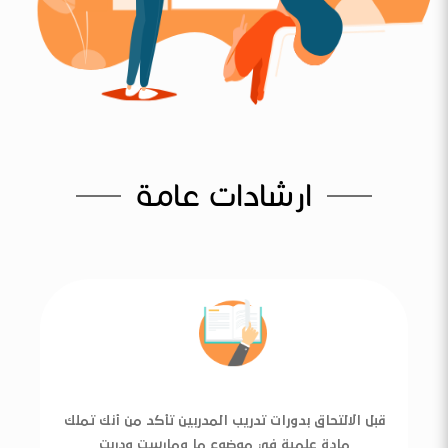
ارشادات عامة
قبل الالتحاق بدورات تدريب المدربين تأكد من أنك تملك
مادة علمية في موضوع ما ومارست ودربت