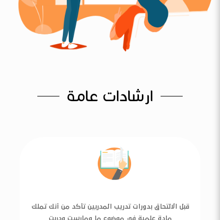
ارشادات عامة
قبل الالتحاق بدورات تدريب المدربين تأكد من أنك تملك
مادة علمية في موضوع ما ومارست ودربت