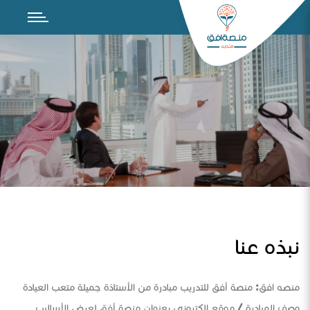
نبذه عنا
منصه افق: منصة أفق للتدريب مبادرة من الأستاذة جميلة متعب العيادة
وصف المبادرة / موقع الكتروني بعنوان منصة أفق لعرض الأساليب