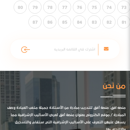
80
79
78
77
76
75
74
73
87
86
85
84
83
82
81
من نحن
منصه افق: منصة أفق للتدريب مبادرة من الأستاذة جميلة متعب العيادة وصف
المبادرة / موقع الكتروني بعنوان منصة أفق لعرض الأساليب الإشرافية مما
يسهل عليهن التعرف على الأساليب الإشرافية التي ستقام والتسجيل
والالتحاق بها .