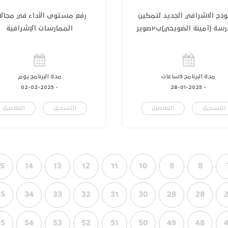
وذج الاشرافي الجديد لتمكين
رفع مستوى الأداء في مجالا
سة (أمينة الضويحي)ب٢صوير
الممارسات الإشرافية
مدة البرنامج 5ساعات
مدة البرنامج يوم
02-02-2025
-
28-01-2025
-
التسجيل
التفاصيل
التسجيل
التفاصيل
15
14
13
12
11
10
9
8
35
34
33
32
31
30
29
28
55
54
53
52
51
50
49
48