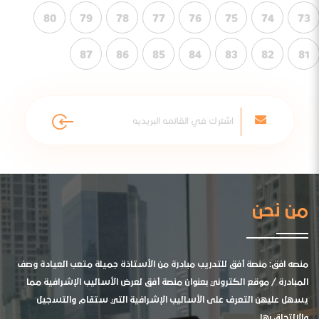
80
79
78
77
76
75
74
73
87
86
85
84
83
82
81
من نحن
منصه افق: منصة أفق للتدريب مبادرة من الأستاذة جميلة متعب العيادة وصف
المبادرة / موقع الكتروني بعنوان منصة أفق لعرض الأساليب الإشرافية مما
يسهل عليهن التعرف على الأساليب الإشرافية التي ستقام والتسجيل
والالتحاق بها .