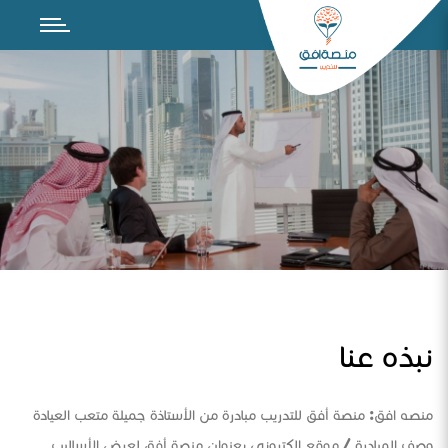
نبذه عنا
منصه افق: منصة أفق للتدريب مبادرة من الأستاذة جميلة متعب العيادة
وصف المبادرة / موقع الكتروني بعنوان منصة أفق لعرض الأساليب