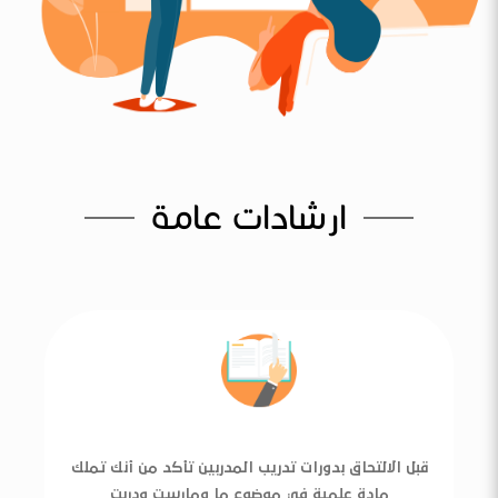
ارشادات عامة
قبل الالتحاق بدورات تدريب المدربين تأكد من أنك تملك
مادة علمية في موضوع ما ومارست ودربت