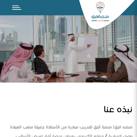
نبذه عنا
منصه افق: منصة أفق للتدريب مبادرة من الأستاذة جميلة متعب العيادة
وصف المبادرة / موقع الكتروني بعنوان منصة أفق لعرض الأساليب