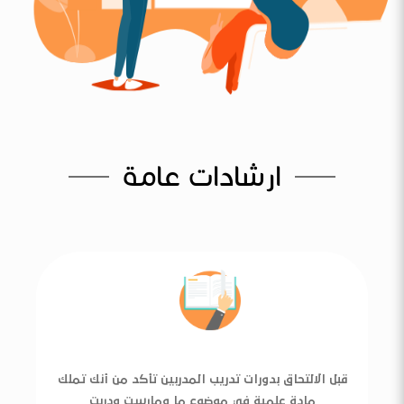
ارشادات عامة
قبل الالتحاق بدورات تدريب المدربين تأكد من أنك تملك
مادة علمية في موضوع ما ومارست ودربت