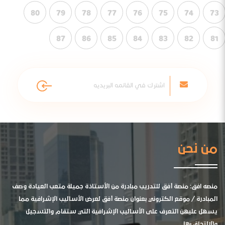
80
79
78
77
76
75
74
73
87
86
85
84
83
82
81
من نحن
منصه افق: منصة أفق للتدريب مبادرة من الأستاذة جميلة متعب العيادة وصف
المبادرة / موقع الكتروني بعنوان منصة أفق لعرض الأساليب الإشرافية مما
يسهل عليهن التعرف على الأساليب الإشرافية التي ستقام والتسجيل
والالتحاق بها .