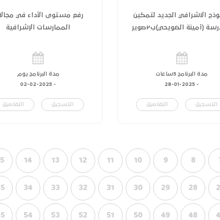
وذج الاشرافي الجديد لتمكين
رفع مستوى الأداء في مجالا
سة (أمينة الضويحي)ب٢صوير
الممارسات الإشرافية
مدة البرنامج 5ساعات
مدة البرنامج يوم
02-02-2025
-
28-01-2025
-
التسجيل
التفاصيل
التسجيل
التفاصيل
15
14
13
12
11
10
9
8
35
34
33
32
31
30
29
28
55
54
53
52
51
50
49
48