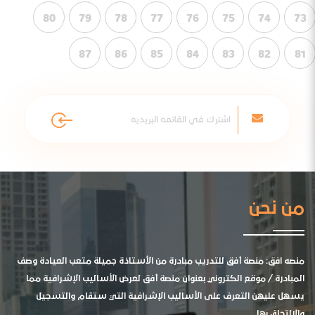
80
79
78
77
76
75
74
73
87
86
85
84
83
82
81
من نحن
منصه افق: منصة أفق للتدريب مبادرة من الأستاذة جميلة متعب العيادة وصف
المبادرة / موقع الكتروني بعنوان منصة أفق لعرض الأساليب الإشرافية مما
يسهل عليهن التعرف على الأساليب الإشرافية التي ستقام والتسجيل
والالتحاق بها .