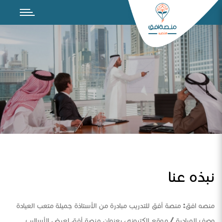
نبذه عنا
منصه افق: منصة أفق للتدريب مبادرة من الأستاذة جميلة متعب العيادة
وصف المبادرة / موقع الكتروني بعنوان منصة أفق لعرض الأساليب