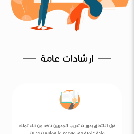
ارشادات عامة
قبل الالتحاق بدورات تدريب المدربين تأكد من أنك تملك
مادة علمية في موضوع ما ومارست ودربت