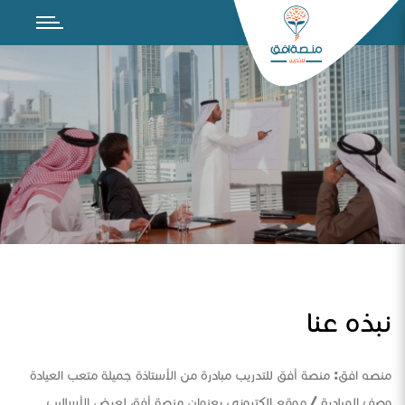
نبذه عنا
منصه افق: منصة أفق للتدريب مبادرة من الأستاذة جميلة متعب العيادة
وصف المبادرة / موقع الكتروني بعنوان منصة أفق لعرض الأساليب