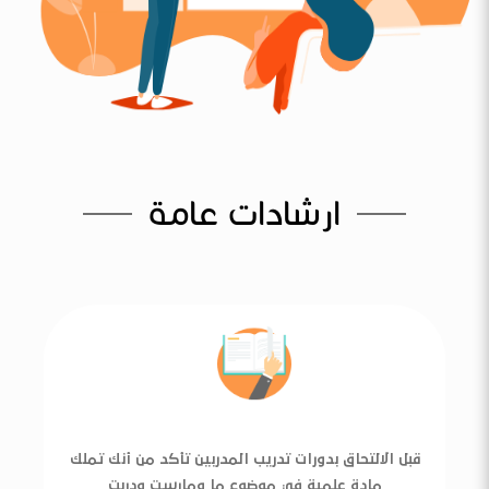
ارشادات عامة
قبل الالتحاق بدورات تدريب المدربين تأكد من أنك تملك
مادة علمية في موضوع ما ومارست ودربت