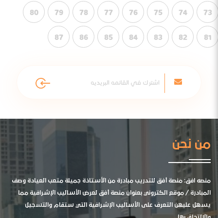
80
79
78
77
76
75
74
73
87
86
85
84
83
82
81
من نحن
منصه افق: منصة أفق للتدريب مبادرة من الأستاذة جميلة متعب العيادة وصف
المبادرة / موقع الكتروني بعنوان منصة أفق لعرض الأساليب الإشرافية مما
يسهل عليهن التعرف على الأساليب الإشرافية التي ستقام والتسجيل
والالتحاق بها .