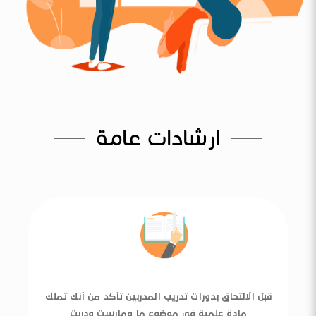
ارشادات عامة
قبل الالتحاق بدورات تدريب المدربين تأكد من أنك تملك
مادة علمية في موضوع ما ومارست ودربت