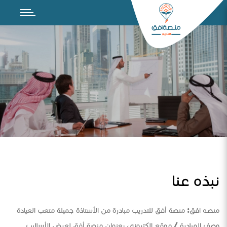
نبذه عنا
منصه افق: منصة أفق للتدريب مبادرة من الأستاذة جميلة متعب العيادة
وصف المبادرة / موقع الكتروني بعنوان منصة أفق لعرض الأساليب