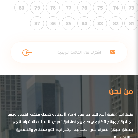
80
79
78
77
76
75
74
73
87
86
85
84
83
82
81
من نحن
منصه افق: منصة أفق للتدريب مبادرة من الأستاذة جميلة متعب العيادة وصف
المبادرة / موقع الكتروني بعنوان منصة أفق لعرض الأساليب الإشرافية مما
يسهل عليهن التعرف على الأساليب الإشرافية التي ستقام والتسجيل
والالتحاق بها .